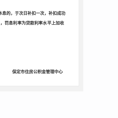
本息的，于次日补扣一次，补扣成功
息，罚息利率为贷款利率水平上加收
保定市住房公积金管理中心
2025年2月11日