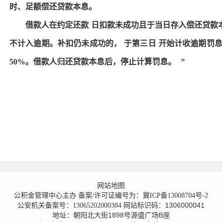
时、足额偿还贷款本息。
借款人在约定还款
日扣款未成功且于当日存入偿还贷款
不计入逾期。补扣仍未成功的，
于第三日
开始计收逾期罚
50%。借款人归还贷款本息后，停止计算罚息。
”
网站地图
公积金管理中心主办
备案/许可证编号为：冀ICP备13008704号-2
网站标识码：1306000041
公安机关备案号：13065202000384
地址：朝阳北大街1898号源盛广场B座