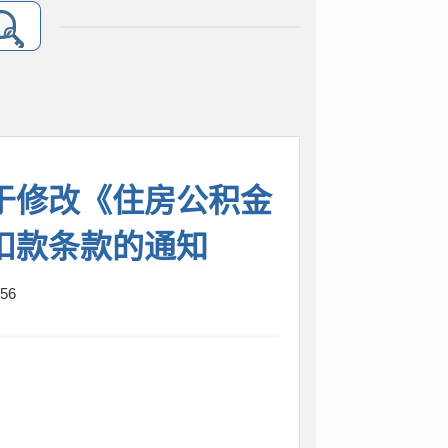
于修改《住房公积金
扣款条款的通知
56