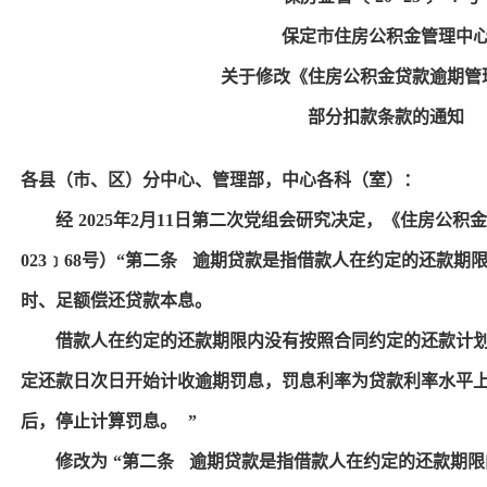
保定市住房公积金管理中
关于修改《住房公积金贷款逾期管
部分扣款条款的通知
各县（市、区）分中心、管理部，中心各科（室）：
经
2025年2月11日第二次党组会研究决定，《住房公
023﹞68号）“第二条
逾期贷款是指借款人在约定的还款期
时、足额偿还贷款本息。
借款人在约定的还款期限内没有按照合同约定的还款计
定还款日次日开始计收逾期罚息，罚息利率为贷款利率水平
后，停止计算罚息。
”
修改为
“第二条
逾期贷款是指借款人在约定的还款期限