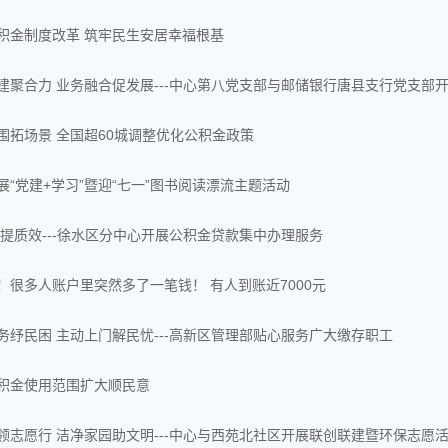
积金制度改革 筑牢民生安居幸福根基
建聚合力 业务融合促发展---中心第八党支部与邮储银行唐县支行党支部
围拓场景 全国超60城调整优化公积金政策
展“党建+学习”暨迎“七一”图书阅读漂流主题活动
 提质效---徐水区分中心开展公积金贷款集中办理服务
！很多人账户里突然多了一笔钱！ 有人到账近7000元
务纾民困 主动上门解民忧---高新区管理部贴心服务广大缴存职工
积金使用范围扩大顺民意
领志愿行 洁净家园助文明---中心与西苑北社区开展联创联建暨环保志愿