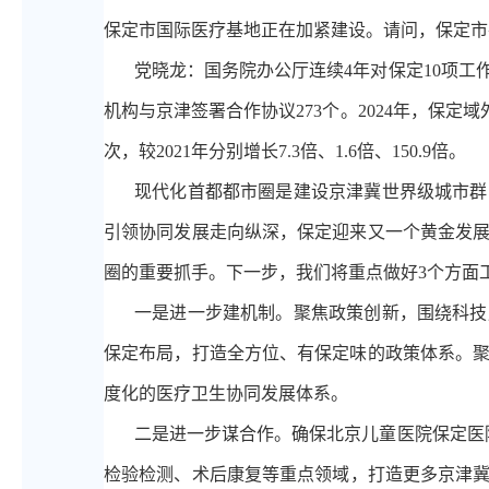
保定市国际医疗基地正在加紧建设。请问，保定市
党晓龙：国务院办公厅连续
4年对保定10项
机构与京津签署合作协议273个。2024年，保定域外
次，较2021年分别增长7.3倍、1.6倍、150.9倍。
现代化首都都市圈是建设京津冀世界级城市群
引领协同发展走向纵深，保定迎来又一个黄金发
圈的重要抓手。下一步，我们将重点做好
3个方面
一是进一步建机制。聚焦政策创新，围绕科技
保定布局，打造全方位、有保定味的政策体系。
度化的医疗卫生协同发展体系。
二是进一步谋合作。确保北京儿童医院保定医
检验检测、术后康复等重点领域，打造更多京津冀医