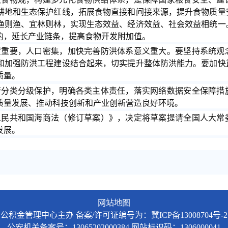
耕地和生态保护红线，拓展食物直接和间接来源，提升食物质量
渔则渔、宜林则林，实现生态效益、经济效益、社会效益相统一
约，延长产业链条，提高食物开发附加值。
置重要，人口密集，加快完善防洪体系意义重大。要坚持系统观
和加强防洪工程建设结合起来，切实提升整体防洪能力。要加快
质量。
行分类分级保护，明确各类主体责任，落实网络数据安全保障措
质量发展、推动科技创新和产业创新营造良好环境。
人民共和国海商法（修订草案）》，决定将草案提请全国人大常
发展。
网站地图
公积金管理中心主办
备案/许可证编号为：冀ICP备13008704号-2
公安机关备案号：13065202000384
网站标识码：1306000041