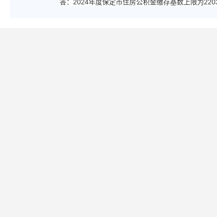
答：2024年度保定市住房公积金缴存基数上限为2203