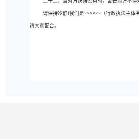
二十
二、
当对方妨碍公务时，警告对方不得
请保持冷静
!我们是××××××（行政执法
请大家配合。