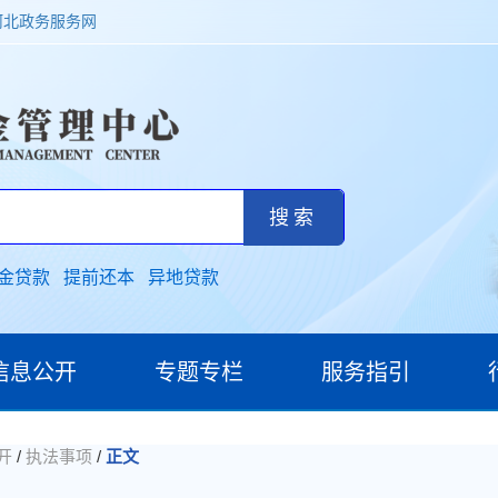
河北政务服务网
金贷款
提前还本
异地贷款
信息公开
专题专栏
服务指引
/
/
开
执法事项
正文