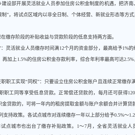
乡建设部开展灵活就业人员参加住房公积金制度的机遇，把济南
份限制”，将试点区域内以非全日制、个体经营、新就业形态等方
现在缴存阶段的补贴收益与贷款阶段的低息支持两方面。
账”：灵活就业人员缴存时间满12个月的资金部分，最高给予1%
再加上1.5%的住房公积金存款利率，综合年利率最高可达2.5
在职职工实现
“同权”：只要设立住房公积金账户且连续正常缴存
职工同等享受低息贷款。正常偿还贷款的，每月还可获得120
积金贷款的，可将一年内的租房提取金额与账户余额合并计算贷
列支持政策。各试点城市对连续缴存一年以上部分给予0.5%～1.
等非试点城市也出台了缴存补贴政策。1～7月，全省灵活就业人员