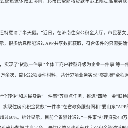
延迟退休政策协同，16市已全部将贷款年龄上限提高至男68
我还特意请了半天假。”近日，在济南住房公积金大厅，市民葛女
示，很多信息都能通过APP共享数据获取，符合条件的只需要
条，实现了‘贷款一件事’‘个体工商户转型升级为企业一件事’等
万余次，简化22项要件材料，共计57项业务实现“零跑腿”全程
金
“个转企”和居民身后“一件事”等重点任务，推进“四险一金”联
实现住房公积金贷款“一件事”在省政务服务网和“爱山东”AP
过60%。统计显示，目前全省累计通过“一件事”办理贷款4.8万笔
建设省级数据共享平台，与住房城乡建设部住房公积金链跨链融合