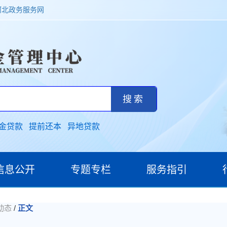
河北政务服务网
金贷款
提前还本
异地贷款
信息公开
专题专栏
服务指引
/
动态
正文