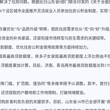
就业家庭解决了住房问题。根据近日山东省9部门联合印发的《关于全
，16个设区城市全面推开灵活就业人员参加住房公积金制度，实现“
“存量优化”与“品质升级”转移，居民住房需求也从“无”向“好”
房资金的补充渠道，还是衔接市场转型与民生需求的关键纽带。
贷款额度、优化住房公积金使用政策等方面持续加力。
提高最高贷款额度，将多子女家庭最高贷款额度上浮比例由不
浮额度累加计算。目前，济南、青岛两市最高贷款额度达到170
“降门槛、扩范围、强协同”等多维举措予以调整。其中，首付
、还贷提取的户籍地和工作地限制，打破地域壁垒。
轻购房者利息负担的关键抓手。目前，山东省16市已全部开展“