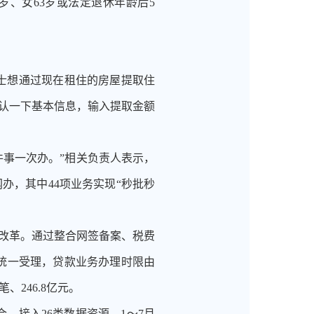
岁、女63岁或法定退休年龄后5
士想通过现在租住的房屋提取住
确认一下基本信息，输入提取金额
一件事一次办。”相关负责人表示，
网办，其中44项业务实现“秒批秒
检改革。通过整合网签备案、税费
P统一受理，贷款业务办理时限由
、246.8亿元。
，接入26类数据资源，1～7月