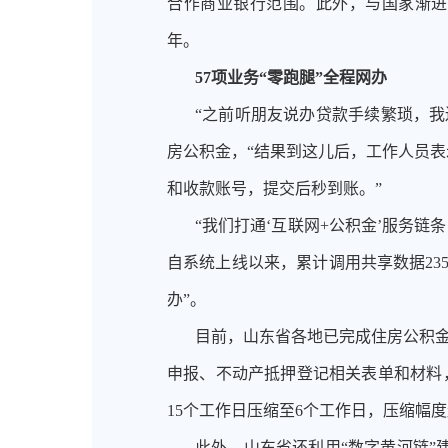
合作商业银行范围。此外，与国家渐进式
年。
57项业务“零跑腿”全程网办
“之前听朋友说办贷款手续繁琐，
房公积金，“结果到这儿后，工作人员表
和收款账号，提交后秒到账。”
“我们打通‘互联网+公积金’服务链
自系统上线以来，累计调用共享数据235
办”。
目前，山东省各地已完成住房公积
申报、不动产抵押登记相关表单和材料，
15个工作日压缩至6个工作日，压缩幅度超
此外，山东省还利用
“数字黄河链”